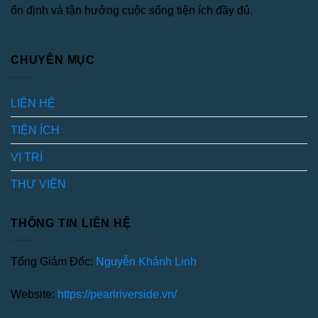
ổn định và tận hưởng cuộc sống tiện ích đầy đủ.
CHUYÊN MỤC
LIÊN HỆ
TIỆN ÍCH
VỊ TRÍ
THƯ VIỆN
THÔNG TIN LIÊN HỆ
Tổng Giám Đốc:
Nguyễn Khánh Linh
Website:
https://pearlriverside.vn/