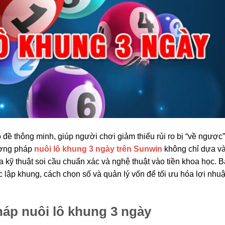
ô đề thông minh, giúp người chơi giảm thiểu rủi ro bị “về ngược”
hương pháp
nuôi lô khung 3 ngày trên Sunwin
không chỉ dựa v
a kỹ thuật soi cầu chuẩn xác và nghệ thuật vào tiền khoa học. B
ớc lập khung, cách chọn số và quản lý vốn để tối ưu hóa lợi nhu
áp nuôi lô khung 3 ngày