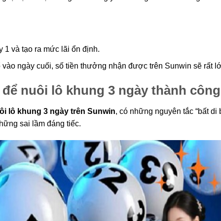
 1 và tạo ra mức lãi ổn định.
vào ngày cuối, số tiền thưởng nhận được trên Sunwin sẽ rất l
 để nuôi lô khung 3 ngày thành công
ôi lô khung 3 ngày trên Sunwin
, có những nguyên tắc “bất di 
hững sai lầm đáng tiếc.