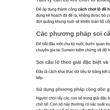
Để áp dụng thành công
cách chơi lô đề 
đúng kế hoạch đã đề ra, không được bỏ cu
đứt quãng khung nuôi sẽ khiến toàn bộ côn
Các phương pháp soi cầ
Để bắt đầu một chu kỳ nuôi, bước quan tr
chuyên gia tại Sunwin kiểm chứng về độ h
Soi cầu lô theo giải đặc biệt và 
Đây là cách khai thác dữ liệu từ bảng kết
tiếp.
Sử dụng phương pháp cộng dồn giả
Người chơi lấy các con số trong giải đặc b
chữ số. Con số này thường có xác suất xuấ