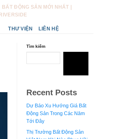
C BẤT ĐỘNG SẢN MỚI NHẤT |
RIVERSIDE
THƯ VIỆN
LIÊN HỆ
jjjjjjjjjjjjjjjjjjjjjjjjjjjjjjj
Tìm kiếm
TÌM
KIẾM
Recent Posts
Dự Báo Xu Hướng Giá Bất
Động Sản Trong Các Năm
Tới Đây
Thị Trường Bất Động Sản