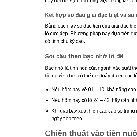
này đòi hỏi sự tỉ mỉ trong việc thống kê lị
Kết hợp số đầu giải đặc biệt và số 
Bằng cách lấy số đầu tiên của giải đặc biệ
lô cực đẹp. Phương pháp này dựa trên quy
có tính chu kỳ cao.
Soi cầu theo bạc nhớ lô đề
Bạc nhớ là tinh hoa của ngành xác suất t
tô
, người chơi có thể dự đoán được con lô
Nếu hôm nay về 01 – 10, khả năng cao 3
Nếu hôm nay có lô 24 – 42, hãy cân nhắ
Khi giải bảy xuất hiện các cặp số trùng
ngày tiếp theo.
Chiến thuật vào tiền nuô