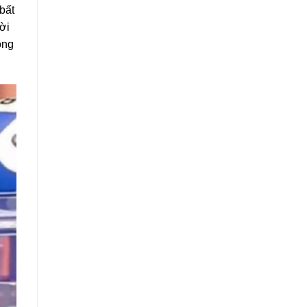
bất
ời
ông