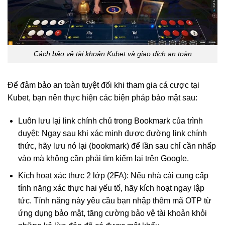
Cách bảo vệ tài khoản Kubet và giao dịch an toàn
Để đảm bảo an toàn tuyệt đối khi tham gia cá cược tại
Kubet, bạn nên thực hiện các biện pháp bảo mật sau:
Luôn lưu lại link chính chủ trong Bookmark của trình
duyệt: Ngay sau khi xác minh được đường link chính
thức, hãy lưu nó lại (bookmark) để lần sau chỉ cần nhấp
vào mà không cần phải tìm kiếm lại trên Google.
Kích hoạt xác thực 2 lớp (2FA): Nếu nhà cái cung cấp
tính năng xác thực hai yếu tố, hãy kích hoạt ngay lập
tức. Tính năng này yêu cầu bạn nhập thêm mã OTP từ
ứng dụng bảo mật, tăng cường bảo vệ tài khoản khỏi