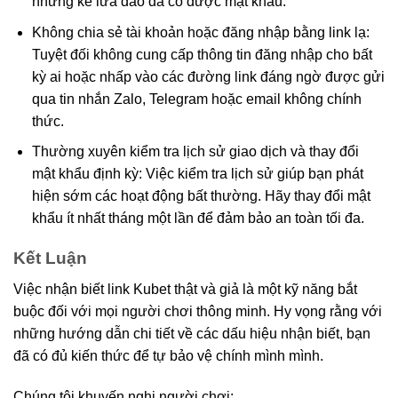
những kẻ lừa đảo đã có được mật khẩu.
Không chia sẻ tài khoản hoặc đăng nhập bằng link lạ:
Tuyệt đối không cung cấp thông tin đăng nhập cho bất
kỳ ai hoặc nhấp vào các đường link đáng ngờ được gửi
qua tin nhắn Zalo, Telegram hoặc email không chính
thức.
Thường xuyên kiểm tra lịch sử giao dịch và thay đổi
mật khẩu định kỳ: Việc kiểm tra lịch sử giúp bạn phát
hiện sớm các hoạt động bất thường. Hãy thay đổi mật
khẩu ít nhất tháng một lần để đảm bảo an toàn tối đa.
Kết Luận
Việc nhận biết link Kubet thật và giả là một kỹ năng bắt
buộc đối với mọi người chơi thông minh. Hy vọng rằng với
những hướng dẫn chi tiết về các dấu hiệu nhận biết, bạn
đã có đủ kiến thức để tự bảo vệ chính mình mình.
Chúng tôi khuyến nghị người chơi: