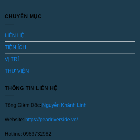
CHUYÊN MỤC
LIÊN HỆ
TIỆN ÍCH
VỊ TRÍ
THƯ VIỆN
THÔNG TIN LIÊN HỆ
Tổng Giám Đốc:
Nguyễn Khánh Linh
Website:
https://pearlriverside.vn/
Hotline: 0983732982