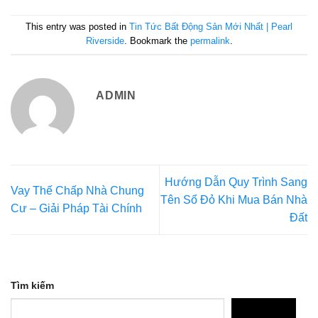
This entry was posted in
Tin Tức Bất Động Sản Mới Nhất | Pearl
Riverside
. Bookmark the
permalink
.
ADMIN
Hướng Dẫn Quy Trình Sang
Vay Thế Chấp Nhà Chung
Tên Sổ Đỏ Khi Mua Bán Nhà
Cư – Giải Pháp Tài Chính
Đất
Tìm kiếm
TÌM