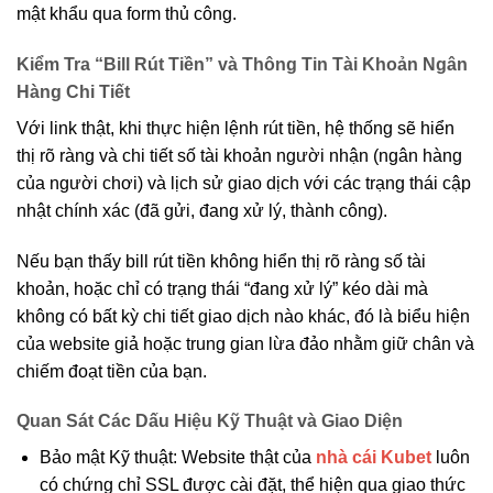
mật khẩu qua form thủ công.
Kiểm Tra “Bill Rút Tiền” và Thông Tin Tài Khoản Ngân
Hàng Chi Tiết
Với link thật, khi thực hiện lệnh rút tiền, hệ thống sẽ hiển
thị rõ ràng và chi tiết số tài khoản người nhận (ngân hàng
của người chơi) và lịch sử giao dịch với các trạng thái cập
nhật chính xác (đã gửi, đang xử lý, thành công).
Nếu bạn thấy bill rút tiền không hiển thị rõ ràng số tài
khoản, hoặc chỉ có trạng thái “đang xử lý” kéo dài mà
không có bất kỳ chi tiết giao dịch nào khác, đó là biểu hiện
của website giả hoặc trung gian lừa đảo nhằm giữ chân và
chiếm đoạt tiền của bạn.
Quan Sát Các Dấu Hiệu Kỹ Thuật và Giao Diện
Bảo mật Kỹ thuật: Website thật của
nhà cái Kubet
luôn
có chứng chỉ SSL được cài đặt, thể hiện qua giao thức