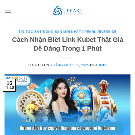
Skip
to
content
TIN TỨC BẤT ĐỘNG SẢN MỚI NHẤT | PEARL RIVERSIDE
Cách Nhận Biết Link Kubet Thật Giả
Dễ Dàng Trong 1 Phút
POSTED ON
THÁNG MƯỜI 15, 2025
BY
ADMIN
15
Th10