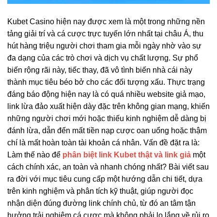
Kubet Casino hiện nay được xem là một trong những nền
tảng giải trí và cá cược trực tuyến lớn nhất tại châu Á, thu
hút hàng triệu người chơi tham gia mỗi ngày nhờ vào sự
đa dạng của các trò chơi và dịch vụ chất lượng. Sự phổ
biến rộng rãi này, tiếc thay, đã vô tình biến nhà cái này
thành mục tiêu béo bở cho các đối tượng xấu. Thực trạng
đáng báo động hiện nay là có quá nhiều website giả mạo,
link lừa đảo xuất hiện dày đặc trên không gian mạng, khiến
những người chơi mới hoặc thiếu kinh nghiệm dễ dàng bị
đánh lừa, dẫn đến mất tiền nạp cược oan uổng hoặc thậm
chí là mất hoàn toàn tài khoản cá nhân. Vấn đề đặt ra là:
Làm thế nào để
phân biệt link Kubet thật và link giả
một
cách chính xác, an toàn và nhanh chóng nhất? Bài viết sau
ra đời với mục tiêu cung cấp một hướng dẫn chi tiết, dựa
trên kinh nghiệm và phân tích kỹ thuật, giúp người đọc
nhận diện đúng đường link chính chủ, từ đó an tâm tận
hưởng trải nghiệm cá cược mà không phải lo lắng về rủi ro