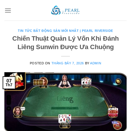
Skip
to
content
TIN TỨC BẤT ĐỘNG SẢN MỚI NHẤT | PEARL RIVERSIDE
Chiến Thuật Quản Lý Vốn Khi Đánh
Liêng Sunwin Được Ưa Chuộng
POSTED ON
THÁNG BẢY 7, 2026
BY
ADMIN
07
Th7